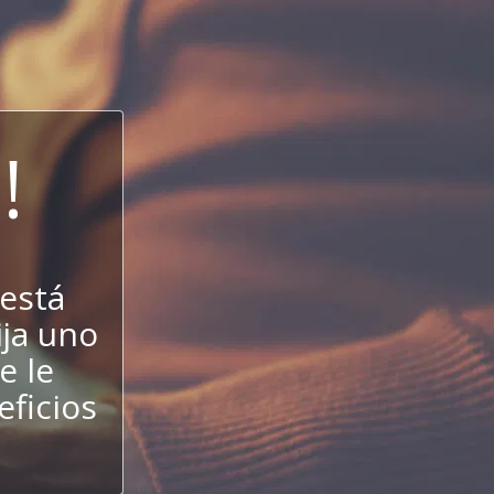
!
está
ija uno
e le
eficios