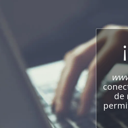
www
conect
de 
permit